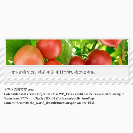
トマトの育て方。摘芯 剪定 肥料で甘い実の収穫を。
トマトの育て方.com
Catchable fatal error
: Object of class WP_Error could not be converted to string in
/home/kano777/xn--m9jp3ya3i5308a7pvb.com/public_html/wp-
content/themes/01the_world_default/functions.php
on line
1038