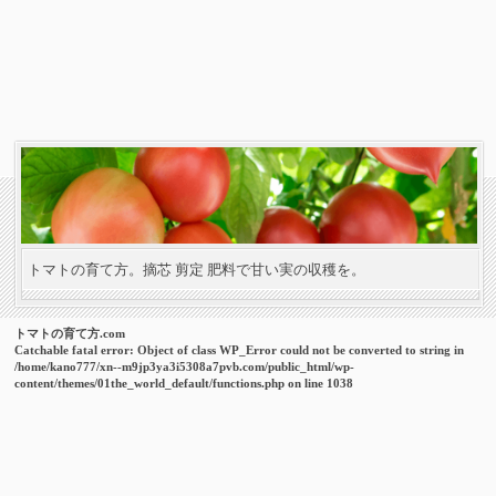
トマトの育て方。摘芯 剪定 肥料で甘い実の収穫を。
トマトの育て方.com
Catchable fatal error
: Object of class WP_Error could not be converted to string in
/home/kano777/xn--m9jp3ya3i5308a7pvb.com/public_html/wp-
content/themes/01the_world_default/functions.php
on line
1038