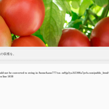
実の収穫を。
uld not be converted to string in
/home/kano777/xn--m9jp3ya3i5308a7pvb.com/public_html
n line
1038