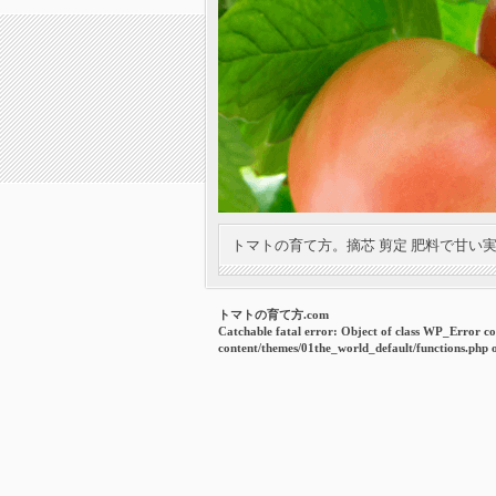
トマトの育て方。摘芯 剪定 肥料で甘い
トマトの育て方.com
Catchable fatal error
: Object of class WP_Error co
content/themes/01the_world_default/functions.php
o