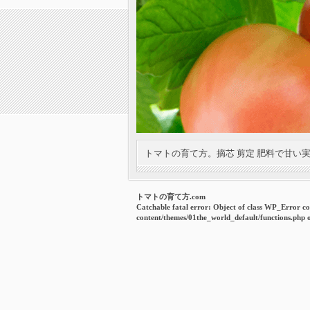
トマトの育て方。摘芯 剪定 肥料で甘い
トマトの育て方.com
Catchable fatal error
: Object of class WP_Error co
content/themes/01the_world_default/functions.php
o