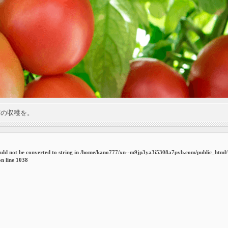
実の収穫を。
uld not be converted to string in
/home/kano777/xn--m9jp3ya3i5308a7pvb.com/public_html
n line
1038