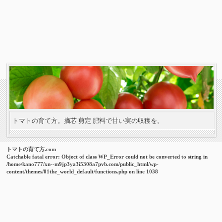
トマトの育て方。摘芯 剪定 肥料で甘い実の収穫を。
トマトの育て方.com
Catchable fatal error
: Object of class WP_Error could not be converted to string in
/home/kano777/xn--m9jp3ya3i5308a7pvb.com/public_html/wp-
content/themes/01the_world_default/functions.php
on line
1038