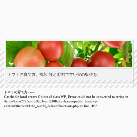
トマトの育て方。摘芯 剪定 肥料で甘い実の収穫を。
トマトの育て方.com
Catchable fatal error
: Object of class WP_Error could not be converted to string in
/home/kano777/xn--m9jp3ya3i5308a7pvb.com/public_html/wp-
content/themes/01the_world_default/functions.php
on line
1038