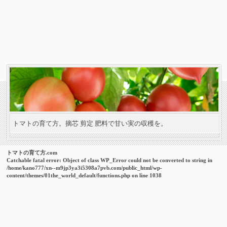
トマトの育て方。摘芯 剪定 肥料で甘い実の収穫を。
トマトの育て方.com
Catchable fatal error
: Object of class WP_Error could not be converted to string in
/home/kano777/xn--m9jp3ya3i5308a7pvb.com/public_html/wp-
content/themes/01the_world_default/functions.php
on line
1038