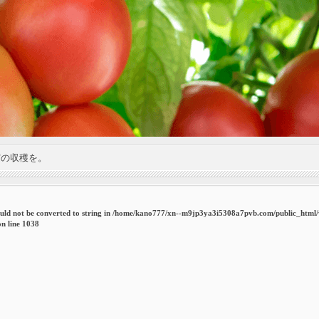
実の収穫を。
uld not be converted to string in
/home/kano777/xn--m9jp3ya3i5308a7pvb.com/public_html
n line
1038