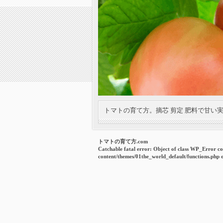
トマトの育て方。摘芯 剪定 肥料で甘い
トマトの育て方.com
Catchable fatal error
: Object of class WP_Error co
content/themes/01the_world_default/functions.php
o