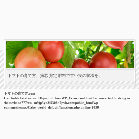
トマトの育て方。摘芯 剪定 肥料で甘い実の収穫を。
トマトの育て方.com
Catchable fatal error
: Object of class WP_Error could not be converted to string in
/home/kano777/xn--m9jp3ya3i5308a7pvb.com/public_html/wp-
content/themes/01the_world_default/functions.php
on line
1038