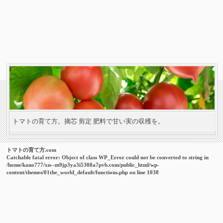
トマトの育て方。摘芯 剪定 肥料で甘い実の収穫を。
トマトの育て方.com
Catchable fatal error
: Object of class WP_Error could not be converted to string in
/home/kano777/xn--m9jp3ya3i5308a7pvb.com/public_html/wp-
content/themes/01the_world_default/functions.php
on line
1038