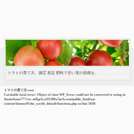
トマトの育て方。摘芯 剪定 肥料で甘い実の収穫を。
トマトの育て方.com
Catchable fatal error
: Object of class WP_Error could not be converted to string in
/home/kano777/xn--m9jp3ya3i5308a7pvb.com/public_html/wp-
content/themes/01the_world_default/functions.php
on line
1038