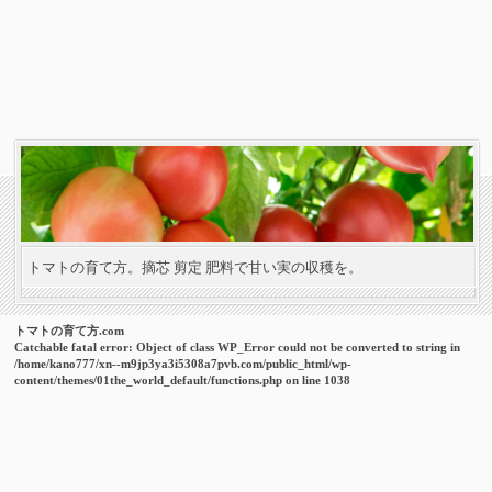
トマトの育て方。摘芯 剪定 肥料で甘い実の収穫を。
トマトの育て方.com
Catchable fatal error
: Object of class WP_Error could not be converted to string in
/home/kano777/xn--m9jp3ya3i5308a7pvb.com/public_html/wp-
content/themes/01the_world_default/functions.php
on line
1038