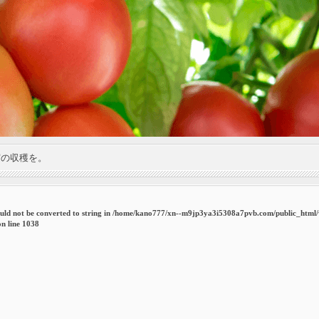
実の収穫を。
uld not be converted to string in
/home/kano777/xn--m9jp3ya3i5308a7pvb.com/public_html
n line
1038