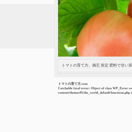
トマトの育て方。摘芯 剪定 肥料で甘い
トマトの育て方.com
Catchable fatal error
: Object of class WP_Error co
content/themes/01the_world_default/functions.php
o