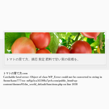
トマトの育て方。摘芯 剪定 肥料で甘い実の収穫を。
トマトの育て方.com
Catchable fatal error
: Object of class WP_Error could not be converted to string in
/home/kano777/xn--m9jp3ya3i5308a7pvb.com/public_html/wp-
content/themes/01the_world_default/functions.php
on line
1038