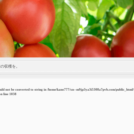
実の収穫を。
uld not be converted to string in
/home/kano777/xn--m9jp3ya3i5308a7pvb.com/public_html
n line
1038