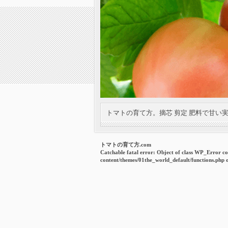
トマトの育て方。摘芯 剪定 肥料で甘い
トマトの育て方.com
Catchable fatal error
: Object of class WP_Error co
content/themes/01the_world_default/functions.php
o