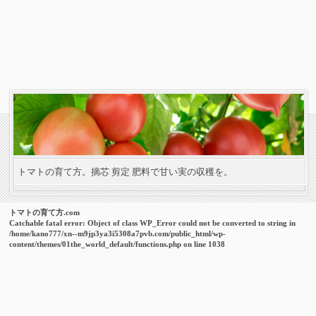
トマトの育て方。摘芯 剪定 肥料で甘い実の収穫を。
トマトの育て方.com
Catchable fatal error
: Object of class WP_Error could not be converted to string in
/home/kano777/xn--m9jp3ya3i5308a7pvb.com/public_html/wp-
content/themes/01the_world_default/functions.php
on line
1038