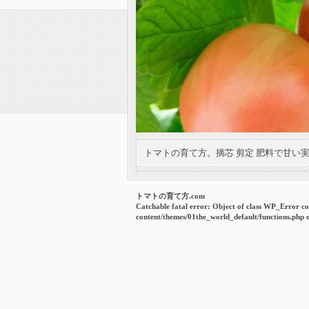
トマトの育て方。摘芯 剪定 肥料で甘い
トマトの育て方.com
Catchable fatal error
: Object of class WP_Error co
content/themes/01the_world_default/functions.php
o