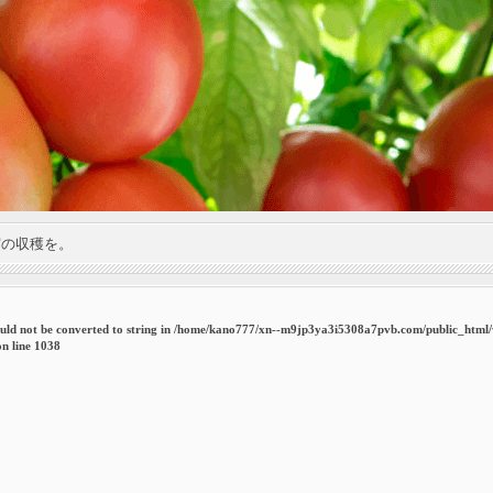
実の収穫を。
uld not be converted to string in
/home/kano777/xn--m9jp3ya3i5308a7pvb.com/public_html
n line
1038