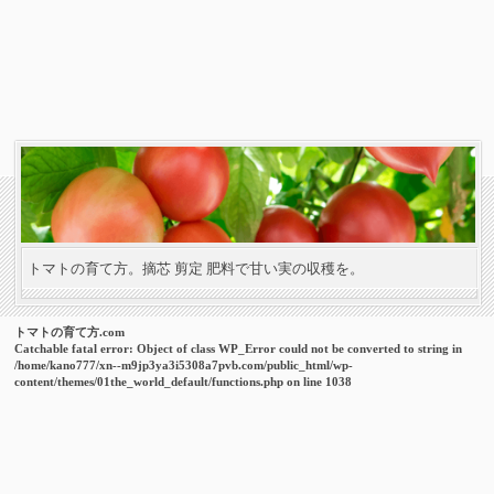
トマトの育て方。摘芯 剪定 肥料で甘い実の収穫を。
トマトの育て方.com
Catchable fatal error
: Object of class WP_Error could not be converted to string in
/home/kano777/xn--m9jp3ya3i5308a7pvb.com/public_html/wp-
content/themes/01the_world_default/functions.php
on line
1038