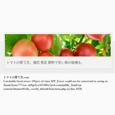
トマトの育て方。摘芯 剪定 肥料で甘い実の収穫を。
トマトの育て方.com
Catchable fatal error
: Object of class WP_Error could not be converted to string in
/home/kano777/xn--m9jp3ya3i5308a7pvb.com/public_html/wp-
content/themes/01the_world_default/functions.php
on line
1038