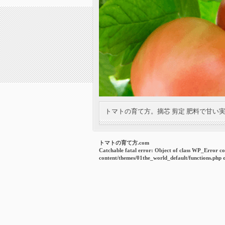
トマトの育て方。摘芯 剪定 肥料で甘い
トマトの育て方.com
Catchable fatal error
: Object of class WP_Error co
content/themes/01the_world_default/functions.php
o