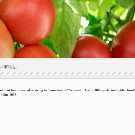
実の収穫を。
uld not be converted to string in
/home/kano777/xn--m9jp3ya3i5308a7pvb.com/public_html
n line
1038