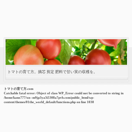
トマトの育て方。摘芯 剪定 肥料で甘い実の収穫を。
トマトの育て方.com
Catchable fatal error
: Object of class WP_Error could not be converted to string in
/home/kano777/xn--m9jp3ya3i5308a7pvb.com/public_html/wp-
content/themes/01the_world_default/functions.php
on line
1038