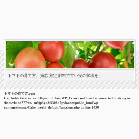
トマトの育て方。摘芯 剪定 肥料で甘い実の収穫を。
トマトの育て方.com
Catchable fatal error
: Object of class WP_Error could not be converted to string in
/home/kano777/xn--m9jp3ya3i5308a7pvb.com/public_html/wp-
content/themes/01the_world_default/functions.php
on line
1038