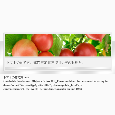
トマトの育て方。摘芯 剪定 肥料で甘い実の収穫を。
トマトの育て方.com
Catchable fatal error
: Object of class WP_Error could not be converted to string in
/home/kano777/xn--m9jp3ya3i5308a7pvb.com/public_html/wp-
content/themes/01the_world_default/functions.php
on line
1038