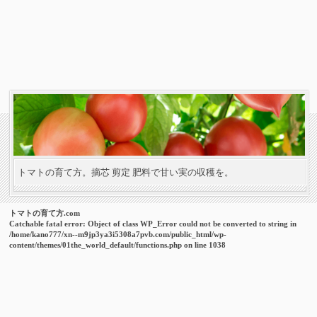
トマトの育て方。摘芯 剪定 肥料で甘い実の収穫を。
トマトの育て方.com
Catchable fatal error
: Object of class WP_Error could not be converted to string in
/home/kano777/xn--m9jp3ya3i5308a7pvb.com/public_html/wp-
content/themes/01the_world_default/functions.php
on line
1038