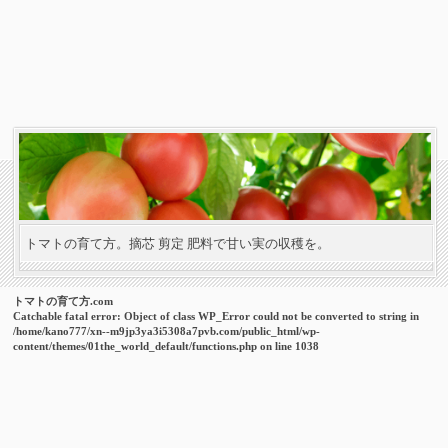
トマトの育て方。摘芯 剪定 肥料で甘い実の収穫を。
トマトの育て方.com
Catchable fatal error
: Object of class WP_Error could not be converted to string in
/home/kano777/xn--m9jp3ya3i5308a7pvb.com/public_html/wp-
content/themes/01the_world_default/functions.php
on line
1038