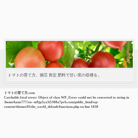
トマトの育て方。摘芯 剪定 肥料で甘い実の収穫を。
トマトの育て方.com
Catchable fatal error
: Object of class WP_Error could not be converted to string in
/home/kano777/xn--m9jp3ya3i5308a7pvb.com/public_html/wp-
content/themes/01the_world_default/functions.php
on line
1038