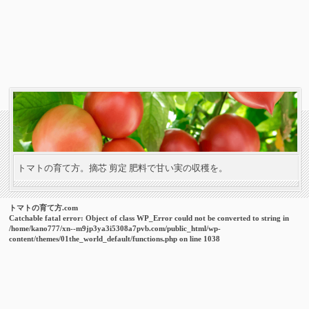
トマトの育て方。摘芯 剪定 肥料で甘い実の収穫を。
トマトの育て方.com
Catchable fatal error
: Object of class WP_Error could not be converted to string in
/home/kano777/xn--m9jp3ya3i5308a7pvb.com/public_html/wp-
content/themes/01the_world_default/functions.php
on line
1038