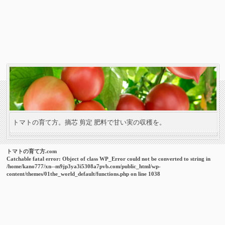
トマトの育て方。摘芯 剪定 肥料で甘い実の収穫を。
トマトの育て方.com
Catchable fatal error
: Object of class WP_Error could not be converted to string in
/home/kano777/xn--m9jp3ya3i5308a7pvb.com/public_html/wp-
content/themes/01the_world_default/functions.php
on line
1038