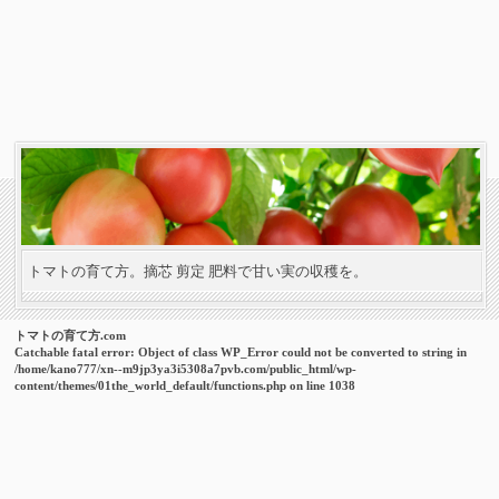
トマトの育て方。摘芯 剪定 肥料で甘い実の収穫を。
トマトの育て方.com
Catchable fatal error
: Object of class WP_Error could not be converted to string in
/home/kano777/xn--m9jp3ya3i5308a7pvb.com/public_html/wp-
content/themes/01the_world_default/functions.php
on line
1038