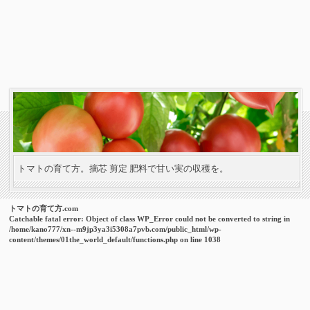
トマトの育て方。摘芯 剪定 肥料で甘い実の収穫を。
トマトの育て方.com
Catchable fatal error
: Object of class WP_Error could not be converted to string in
/home/kano777/xn--m9jp3ya3i5308a7pvb.com/public_html/wp-
content/themes/01the_world_default/functions.php
on line
1038